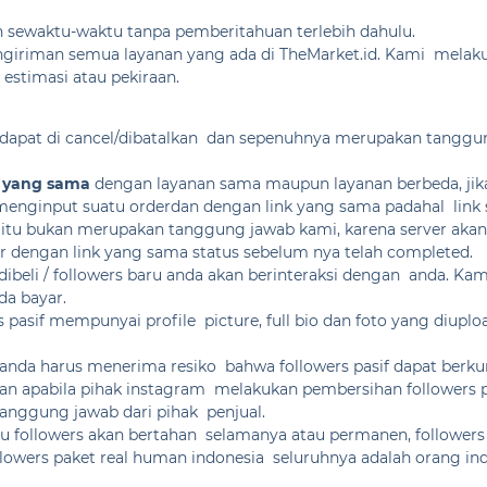
 sewaktu-waktu tanpa pemberitahuan terlebih dahulu.
giriman semua layanan yang ada di TheMarket.id. Kami melakuk
estimasi atau pekiraan.
k dapat di cancel/dibatalkan dan sepenuhnya merupakan tangg
k yang sama
dengan layanan sama maupun layanan berbeda, jik
 menginput suatu orderdan dengan link yang sama padahal link
 itu bukan merupakan tanggung jawab kami, karena server akan
er dengan link yang sama status sebelum nya telah completed.
ibeli / followers baru anda akan berinteraksi dengan anda. K
a bayar.
s pasif mempunyai profile picture, full bio dan foto yang di
 anda harus menerima resiko bahwa followers pasif dapat berkura
an apabila pihak instagram melakukan pembersihan followers p
nggung jawab dari pihak penjual.
au followers akan bertahan selamanya atau permanen, follower
owers paket real human indonesia seluruhnya adalah orang indo