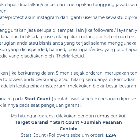
dak dapat dibatalkan/cancel dan merupakan tanggung jawab sen
nan.
te/protect akun instagram dan ganti username sewaktu diproses
s.
ggunakan jasa serupa di tempat lain jika followers / layanan y
ana dan tidak ada proses ulang jika melanggar ketentuan ters
rugian anda atau bisnis anda yang terjadi selama menggunakan
un yang disuspended, banned, positngan/video yang di dihapus 
dia yang disediakan oleh TheMarket.id.
hkan jika berkurang dalam 5 menit sejak orderan, merupakan ta
 followers anda berkurang atau hilang semuanya di kemudian ha
 adalah ketika pihak instagram melakukan blokir besar-besaran
engacu pada
Start Count
(jumlah awal sebelum pesanan diproses
lainnya pada saat pengajuan garansi.
Perhitungan garansi dilakukan dengan rumus berikut:
Target Garansi = Start Count + Jumlah Pesanan
Contoh:
Start Count (Followers sebelum order):
1.234