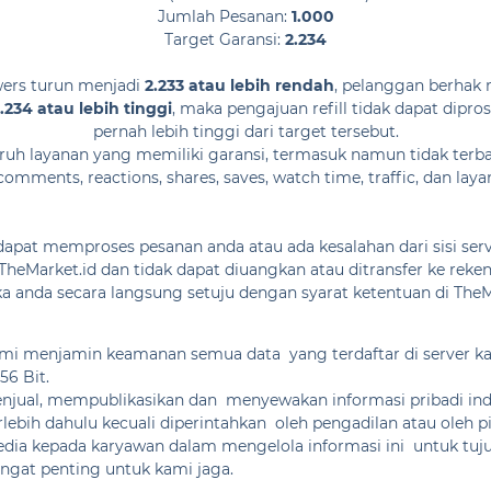
Jumlah Pesanan:
1.000
Target Garansi:
2.234
wers turun menjadi
2.233 atau lebih rendah
, pelanggan berhak 
.234 atau lebih tinggi
, maka pengajuan refill tidak dapat dipr
pernah lebih tinggi dari target tersebut.
h layanan yang memiliki garansi, termasuk namun tidak terbatas
mments, reactions, shares, saves, watch time, traffic, dan laya
 dapat memproses pesanan anda atau ada kesalahan dari sisi ser
TheMarket.id dan tidak dapat diuangkan atau ditransfer ke reken
 anda secara langsung setuju dengan syarat ketentuan di TheMa
mi menjamin keamanan semua data yang terdaftar di server kami
56 Bit.
njual, mempublikasikan dan menyewakan informasi pribadi ind
rlebih dahulu kecuali diperintahkan oleh pengadilan atau oleh 
edia kepada karyawan dalam mengelola informasi ini untuk tu
ngat penting untuk kami jaga.