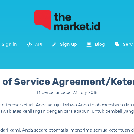
Sign in
API
Sign up
Blog
Servi
 of Service Agreement/Kete
Diperbarui pada: 23 July 2016
an themarket.id , Anda setuju bahwa Anda telah membaca da
jawab atas kehilangan dengan cara apapun untuk pembeli yan
ari kami, Anda secara otomatis menerima semua ketentuan d