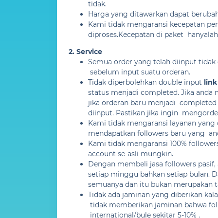
tidak.
Harga yang ditawarkan dapat berubah
Kami tidak mengaransi kecepatan pen
diproses.Kecepatan di paket hanyalah 
2. Service
Semua order yang telah diinput tida
sebelum input suatu orderan.
Tidak diperbolehkan double input
lin
status menjadi completed. Jika anda
jika orderan baru menjadi completed
diinput. Pastikan jika ingin mengord
Kami tidak mengaransi layanan yang d
mendapatkan followers baru yang and
Kami tidak mengaransi 100% follower
account se-asli mungkin.
Dengan membeli jasa followers pasif,
setiap minggu bahkan setiap bulan. D
semuanya dan itu bukan merupakan ta
Tidak ada jaminan yang diberikan kal
tidak memberikan jaminan bahwa foll
international/bule sekitar 5-10% .